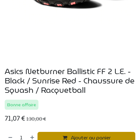
Asics Netburner Ballistic FF 2 L.E. -
Black / Sunrise Red - Chaussure de
Squash / Racquetball
Bonne affaire
71,07
€
130,00
€
Ajouter au panier