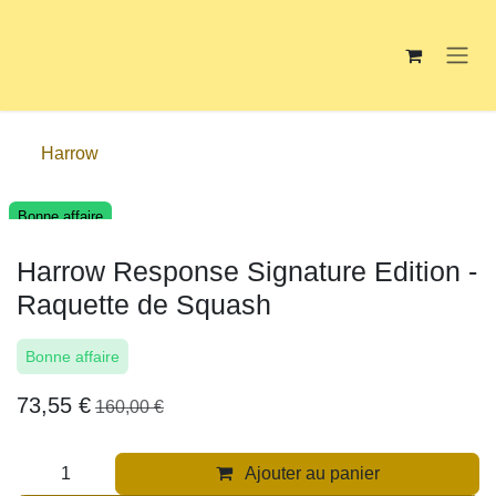
Se rendre au contenu
Harrow
Bonne affaire
Harrow Response Signature Edition -
Raquette de Squash
Bonne affaire
73,55
€
160,00
€
Ajouter au panier